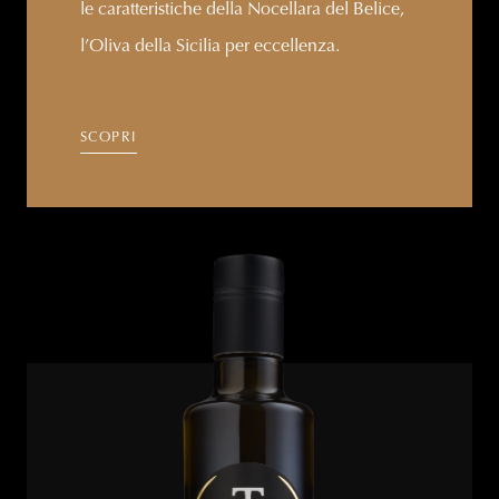
le caratteristiche della Nocellara del Belice,
l’Oliva della Sicilia per eccellenza.
SCOPRI