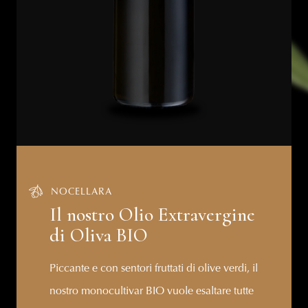
NOCELLARA
Il nostro Olio Extravergine
di Oliva BIO
Piccante e con sentori fruttati di olive verdi, il
nostro monocultivar BIO vuole esaltare tutte