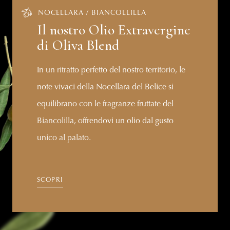
NOCELLARA / BIANCOLLILLA
Il nostro Olio Extravergine
di Oliva Blend
In un ritratto perfetto del nostro territorio, le
note vivaci della Nocellara del Belice si
equilibrano con le fragranze fruttate del
Biancolilla, offrendovi un olio dal gusto
unico al palato.
SCOPRI